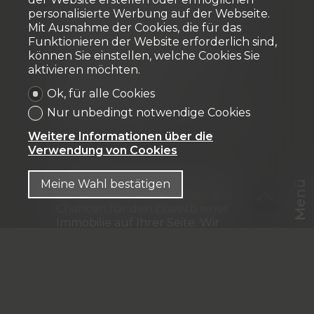
Kunden haben wahrscheinlich die
personalisierte Werbung auf der Webseite.
gleichen Wünsche wie Sie und
Mit Ausnahme der Cookies, die für das
suchen aktiv nach einem Objekt.
Funktionieren der Website erforderlich sind,
Wir führen in keiner Weise
können Sie einstellen, welche Cookies Sie
Überbietungen durch; der erste
aktivieren möchten.
Kunde mit einem
Finanzabkommen, der einen
Ok, für alle Cookies
Kaufvorschlag zum
Nur unbedingt notwendige Cookies
ausgeschriebenen Preis macht, hat
Vorrang.
Weitere Informationen über die
Verwendung von Cookies
Durch die Kombination der 3 oben
Meine Wahl bestätigen
Menü
genannten Punkte stehen alle
Chancen für den Erwerb einer
Immobilie auf Ihrer Seite. Wir
begleiten Sie bei allen weiteren
Vorgängen (benötigte amtliche
CHF
DE
Dokumente,
Geschäftsabwicklung), Notar, etc.
Zögern Sie nicht, uns für weitere
Informationen zu kontaktieren.