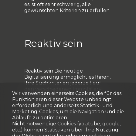
es ist oft sehr schwierig, alle
gewünschten Kriterien zu erfüllen.
Reaktiv sein
Reaktiv sein Die heutige
Digitalisierung ermöglicht es Ihnen,
Ihre Suchkriterien jederzeit auf
den verschiedenen Immobilien-
Wir verwenden einerseits Cookies, die für das
Websites und -Portalen zu ändern.
Funktionieren dieser Website unbedingt
Vergessen Sie nicht, diese
erforderlich und anderseits Statistik- und
regelmässig anzupassen. Seien Sie
Marketing-Cookies, um die Navigation und die
ausserdem reaktiv, wenn Sie
Abläufe zu optimieren.
Angebote für Immobilien erhalten,
Nicht notwendige Cookies (youtube, google,
die noch nicht auf dem Markt
etc.) können Statistiken über Ihre Nutzung
veröffentlicht sind, denn viele
der Website erstellen oder ermöglichen