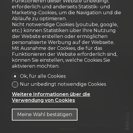
aber keine Preisangabe hat vertraglichen
Funktionieren dieser Website unbedingt
Wert.
erforderlich und anderseits Statistik- und
Marketing-Cookies, um die Navigation und die
Abläufe zu optimieren.
Nicht notwendige Cookies (youtube, google,
Datenschutz­bestimmungen
etc.) können Statistiken über Ihre Nutzung
der Website erstellen oder ermöglichen
personalisierte Werbung auf der Webseite.
Mit Ausnahme der Cookies, die für das
Funktionieren der Website erforderlich sind,
können Sie einstellen, welche Cookies Sie
aktivieren möchten.
Ok, für alle Cookies
Startseite
Neubauprojekte
Zu verkaufen
Nur unbedingt notwendige Cookies
Zu vermieten
Verkaufte Objekte
News / Blog
Kundenbewertung
Tipps und Downloads
Kontakt
Weitere Informationen über die
Verwendung von Cookies
CNC IMMOBILIER SA
Chemin du Verger 8
1700 Fribourg
Tel.
026 422 32 32
info@cnc-immobilier.ch
Meine Wahl bestätigen
Menü
®
Software Immomig
2004-2026, IMMOMIG AG | Alle Rechte
vorbehalten | Unsere Inserate auf
dreamo.ch
|
Rechtliche
Hinweise