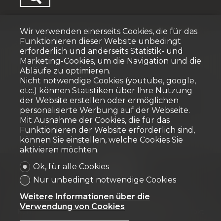
Wir verwenden einerseits Cookies, die für das
Funktionieren dieser Website unbedingt
Startseite
Économie
erforderlich und anderseits Statistik- und
Marketing-Cookies, um die Navigation und die
Abläufe zu optimieren.
Nicht notwendige Cookies (youtube, google,
etc.) können Statistiken über Ihre Nutzung
der Website erstellen oder ermöglichen
Keine Ergebnisse
personalisierte Werbung auf der Webseite.
Mit Ausnahme der Cookies, die für das
Funktionieren der Website erforderlich sind,
können Sie einstellen, welche Cookies Sie
aktivieren möchten.
Ok, für alle Cookies
Nur unbedingt notwendige Cookies
Startseite
Neubauprojekte
Zu verkaufen
Weitere Informationen über die
Zu vermieten
Verkaufte Objekte
News / Blog
Verwendung von Cookies
Kundenbewertung
Tipps und Downloads
Kontakt