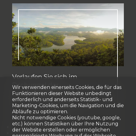
Verlaufen Sie sich im
Dschungel der
Wir verwenden einerseits Cookies, die für das
Immobilienmakler? Ein kleines
Funktionieren dieser Website unbedingt
erforderlich und anderseits Statistik- und
Spiel mit Analogien hilft Ihnen,
Marketing-Cookies, um die Navigation und die
sich zurechtzufinden!
Abläufe zu optimieren.
26 Oktober 2023
Nicht notwendige Cookies (youtube, google,
etc.) können Statistiken über Ihre Nutzung
Sauberes Trinkwasser finden
der Website erstellen oder ermöglichen
Sich in Sicherheit bringen
personalisierte Werbung auf der Webseite.