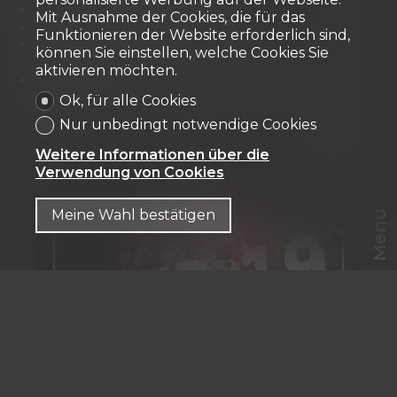
Sehen und gesehen werden
Mit Ausnahme der Cookies, die für das
Sich vor Mücken schützen
Funktionieren der Website erforderlich sind,
Sich auf die Suche nach Nahrung
können Sie einstellen, welche Cookies Sie
begeben
aktivieren möchten.
Sich auf jemanden mit mehr Erfahrung
verlassen
Ok, für alle Cookies
Nur unbedingt notwendige Cookies
#Immobilienmarkt
#Berufsalltag
Weitere Informationen über die
#Immobilien
Verwendung von Cookies
Meine Wahl bestätigen
Menü
CHF
DE