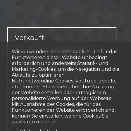
Verkauft
3,5-Zimmer-Attika -
Wir verwenden einerseits Cookies, die für das
Architektonische
Funktionieren dieser Website unbedingt
erforderlich und anderseits Statistik- und
Eleganz nur 2 Schritte
Marketing-Cookies, um die Navigation und die
Abläufe zu optimieren.
vom Stadtzentrum
Nicht notwendige Cookies (youtube, google,
entfernt
etc.) können Statistiken über Ihre Nutzung
der Website erstellen oder ermöglichen
Granges-Paccot
personalisierte Werbung auf der Webseite.
Mit Ausnahme der Cookies, die für das
Funktionieren der Website erforderlich sind,
können Sie einstellen, welche Cookies Sie
aktivieren möchten.