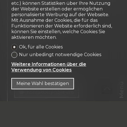
Aussergewöhnlich
etc.) können Statistiken über Ihre Nutzung
der Website erstellen oder ermöglichen
Eigentumswohnung
personalisierte Werbung auf der Webseite.
Mit Ausnahme der Cookies, die für das
3963 Crans-
Funktionieren der Website erforderlich sind,
können Sie einstellen, welche Cookies Sie
Montana
aktivieren möchten.
Ok, für alle Cookies
Nur unbedingt notwendige Cookies
Weitere Informationen über die
Verwendung von Cookies
Meine Wahl bestätigen
Menü
Kontaktieren Sie uns
CHF
CH-
3963 Crans-Montana
DE
Crans-Montana