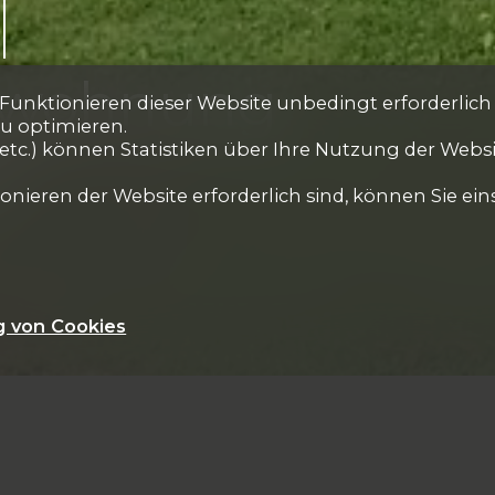
swohnung
s Funktionieren dieser Website unbedingt erforderlich
zu optimieren.
etc.) können Statistiken über Ihre Nutzung der Webs
t
nieren der Website erforderlich sind, können Sie eins
g von Cookies