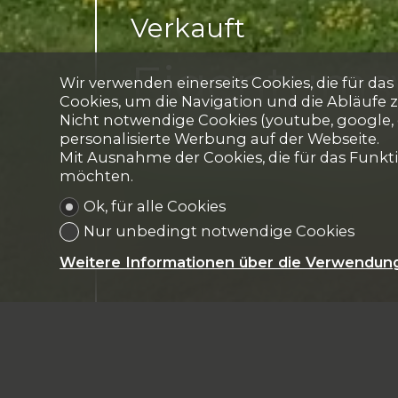
Verkauft
Eigentum
Wir verwenden einerseits Cookies, die für da
Cookies, um die Navigation und die Abläufe 
Nicht notwendige Cookies (youtube, google, 
Granges-Pacco
personalisierte Werbung auf der Webseite.
Mit Ausnahme der Cookies, die für das Funktio
möchten.
Ok, für alle Cookies
Nur unbedingt notwendige Cookies
Weitere Informationen über die Verwendun
CH-
1763 Granges-Paccot
A 2 pas de l'école