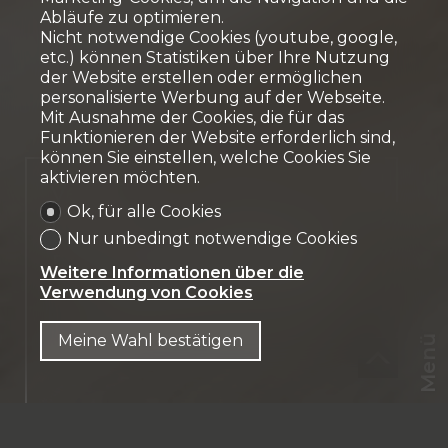
Abläufe zu optimieren.
Nicht notwendige Cookies (youtube, google,
etc.) können Statistiken über Ihre Nutzung
der Website erstellen oder ermöglichen
personalisierte Werbung auf der Webseite.
Mit Ausnahme der Cookies, die für das
Funktionieren der Website erforderlich sind,
können Sie einstellen, welche Cookies Sie
aktivieren möchten.
Verkauft
Ok, für alle Cookies
Eigentumswohnung
Nur unbedingt notwendige Cookies
Farvagny-le-Petit
Weitere Informationen über die
Verwendung von Cookies
Meine Wahl bestätigen
Menü
CHF
CH-
1726 Farvagny-le-Petit
DE