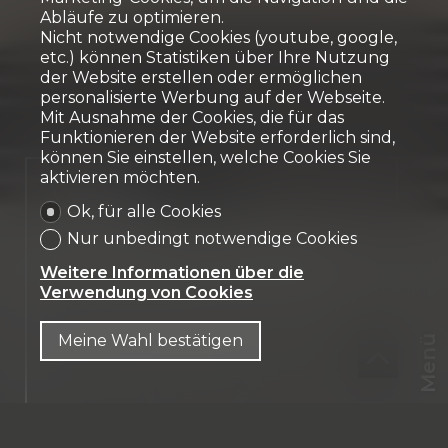
Abläufe zu optimieren.
Nicht notwendige Cookies (youtube, google,
etc.) können Statistiken über Ihre Nutzung
der Website erstellen oder ermöglichen
personalisierte Werbung auf der Webseite.
Mit Ausnahme der Cookies, die für das
Funktionieren der Website erforderlich sind,
können Sie einstellen, welche Cookies Sie
aktivieren möchten.
Verkauft
Ok, für alle Cookies
Eigentumswohnung
Nur unbedingt notwendige Cookies
Farvagny-le-Petit
Weitere Informationen über die
Verwendung von Cookies
Meine Wahl bestätigen
Menü
CHF
CH-
1726 Farvagny-le-Petit
DE