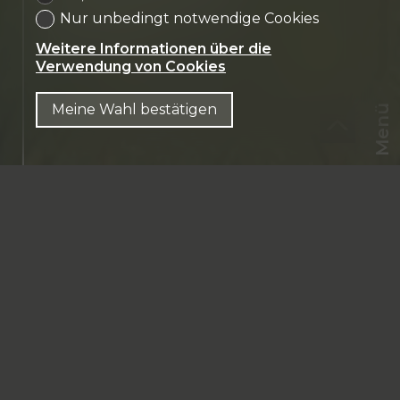
1754 Avry-sur-
Nur unbedingt notwendige Cookies
Matran
Weitere Informationen über die
Verwendung von Cookies
Meine Wahl bestätigen
Menü
CHF
CH-
1754 Avry-sur-Matran
DE
Avry-sur-Matran
170 m² Wohnfläche
580 m² Grundstücksfläche
6.5 Zimmer