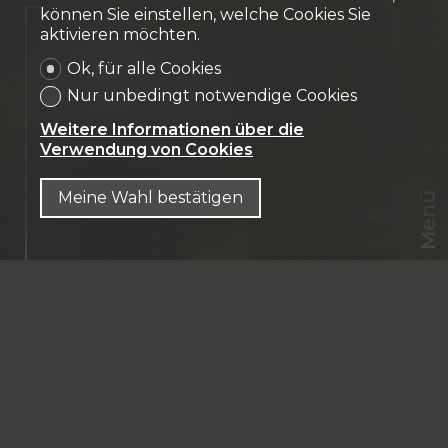
können Sie einstellen, welche Cookies Sie
aktivieren möchten.
Verkauft
Ok, für alle Cookies
Einfamilienhaus
Nur unbedingt notwendige Cookies
La Roche FR
Weitere Informationen über die
Verwendung von Cookies
Meine Wahl bestätigen
Menü
CHF
CH-
1634 La Roche FR
DE
En Gruyères
152.4 m² Wohnfläche
830 m² Grundstücksfläche