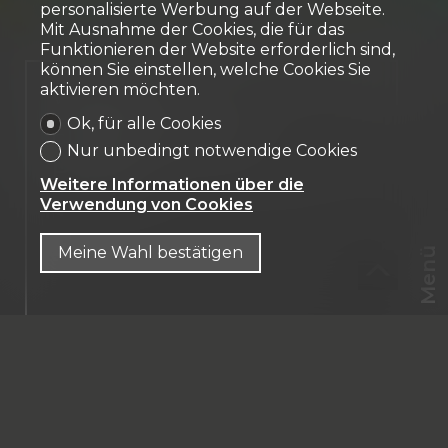
personalisierte Werbung auf der Webseite.
Mit Ausnahme der Cookies, die für das
Funktionieren der Website erforderlich sind,
können Sie einstellen, welche Cookies Sie
aktivieren möchten.
Verkauft
Ok, für alle Cookies
Einfamilienhaus
Nur unbedingt notwendige Cookies
Posat
Weitere Informationen über die
Verwendung von Cookies
Meine Wahl bestätigen
Menü
CHF
CH-
1726 Posat
DE
Quartier calme et résidentiel
180 m² Wohnfläche