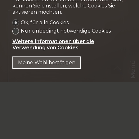
können Sie einstellen, welche Cookies Sie
aktivieren möchten.
Verkauft
Ok, für alle Cookies
Nur unbedingt notwendige Cookies
Maisonette-Wohnung
Fribourg
Weitere Informationen über die
Verwendung von Cookies
Meine Wahl bestätigen
Menü
CHF
CH-
1700 Fribourg
DE
Sur les hauteurs de Fribourg
280 m² Wohnfläche