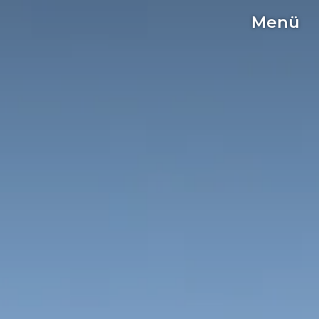
Menü
C