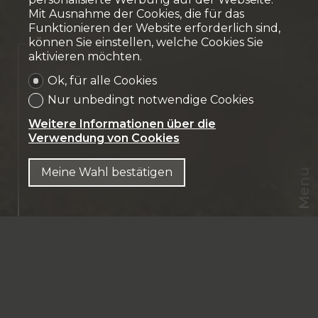
Mit Ausnahme der Cookies, die für das
Funktionieren der Website erforderlich sind,
können Sie einstellen, welche Cookies Sie
aktivieren möchten.
Verkauft
Ok, für alle Cookies
Mietshaus
Nur unbedingt notwendige Cookies
Marly
Weitere Informationen über die
Verwendung von Cookies
Meine Wahl bestätigen
Menü
CHF
CH-
1723 Marly
DE
Marly jonction
13 Zimmer