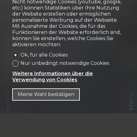
Nicht notwendige Cookies (youtube, google,
etc.) können Statistiken über Ihre Nutzung
der Website erstellen oder ermöglichen
personalisierte Werbung auf der Webseite.
Mit Ausnahme der Cookies, die für das
Funktionieren der Website erforderlich sind,
können Sie einstellen, welche Cookies Sie
aktivieren möchten.
Verkauft
Ok, für alle Cookies
Renoviertes Haus
Nur unbedingt notwendige Cookies
Cormoret
Weitere Informationen über die
Verwendung von Cookies
Meine Wahl bestätigen
Menü
CHF
CH-
2612 Cormoret
DE
Les Nioles 10