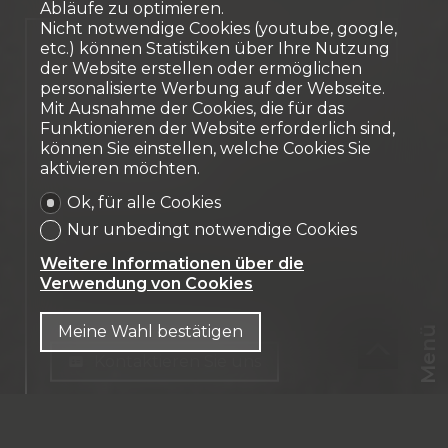
Abläufe zu optimieren.
Nicht notwendige Cookies (youtube, google,
Vermietet
etc.) können Statistiken über Ihre Nutzung
der Website erstellen oder ermöglichen
Parkplatz im Zentrum
personalisierte Werbung auf der Webseite.
Mit Ausnahme der Cookies, die für das
von Freiburg
Funktionieren der Website erforderlich sind,
können Sie einstellen, welche Cookies Sie
Fribourg
aktivieren möchten.
Ok, für alle Cookies
Nur unbedingt notwendige Cookies
Weitere Informationen über die
Verwendung von Cookies
Meine Wahl bestätigen
Menü
Kontaktieren Sie uns
CHF
CH-
1700 Fribourg
DE