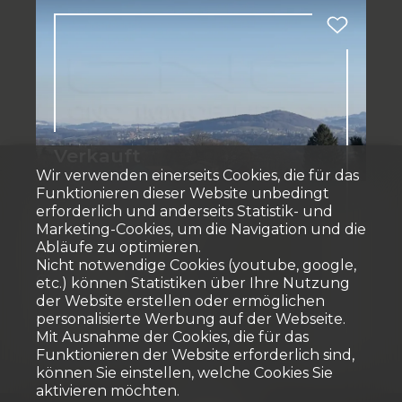
Verkauft
Wir verwenden einerseits Cookies, die für das
Funktionieren dieser Website unbedingt
Mehrfamilienhaus
erforderlich und anderseits Statistik- und
Marketing-Cookies, um die Navigation und die
Abläufe zu optimieren.
Rueyres-St-Laurent
Nicht notwendige Cookies (youtube, google,
CHF 4'190'000.-
etc.) können Statistiken über Ihre Nutzung
der Website erstellen oder ermöglichen
personalisierte Werbung auf der Webseite.
Mit Ausnahme der Cookies, die für das
~ 1'032 m²
9
2023
Funktionieren der Website erforderlich sind,
können Sie einstellen, welche Cookies Sie
aktivieren möchten.