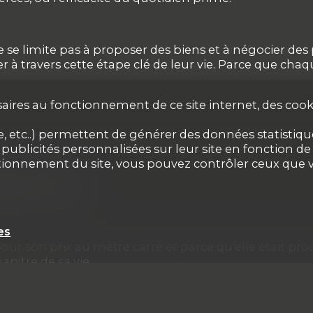
se limite pas à proposer des biens et à négocier des 
ider à travers cette étape clé de leur vie. Parce que 
aires au fonctionnement de ce site internet, des cooki
 etc..) permettent de générer des données statistiques
ublicités personnalisées sur leur site en fonction de v
ctionnement du site, vous pouvez contrôler ceux que v
de vie
es
r son prix au mètre carré et parce qu’elle était proch
pitre de sa vie.
que votre futur chez-vous n’est pas qu’une adresse. 
 un succès, nous nous appuyons sur trois piliers qui fo