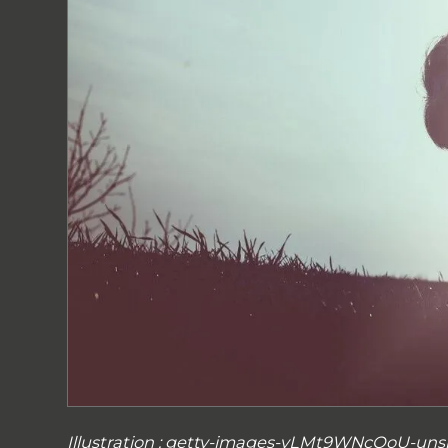
Illustration : getty-images-yLMt9WNcOoU-uns