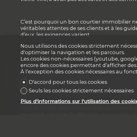
C’est pourquoi un bon courtier immobilier ne 
véritables attentes de ses clients et à les gu
d’eux, les exigences varient.
Nous utilisons des cookies strictement nécess
d'optimiser la navigation et les parcours.
Les cookies non-nécessaires (youtube, google,
encore des cookies permettant d’afficher des p
À l’exception des cookies nécessaires au fon
Une nouvelle page 
D'accord pour tous les cookies
Seuls les cookies strictement nécessaires
Plus d'informations sur l'utilisation des cooki
Marc a acheté cette maison. Pas seulement pou
se sentait capable d’y débuter un nouveau cha
Chez CNC Immobilier, nous sommes convaincus 
cette transition. Et pour faire de votre projet