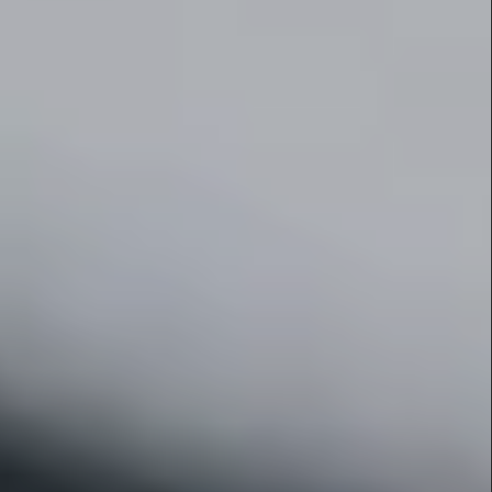
À vendre
À louer