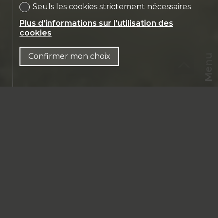
Seuls les cookies strictement nécessaires
Plus d'informations sur l'utilisation des
cookies
Confirmer mon choix
Menu
CHF
CH-
1726 Farvagny-le-Petit
FR
PPE Bellevue
88 m² Surface habitable
3.5 Pièces
2 Sanitaires