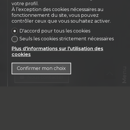
votre profil.
À l’exception des cookies nécessaires au
fonctionnement du site, vous pouvez
contrôler ceux que vous souhaitez activer.
D'accord pour tous les cookies
Seuls les cookies strictement nécessaires
Plus d'informations sur l'utilisation des
cookies
Confirmer mon choix
Menu
Nous contacter
CHF
CH-
1763 Granges-Paccot
FR
Route de Chamblioux 22
Prix sur demande