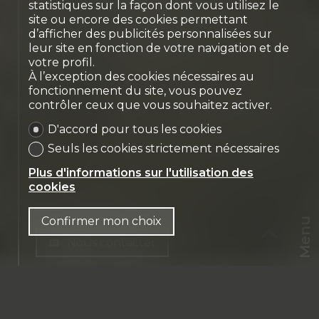
villa individuelle de 5.5
statistiques sur la façon dont vous utilisez le
site ou encore des cookies permettant
pièces
d’afficher des publicités personnalisées sur
Rossens FR
leur site en fonction de votre navigation et de
votre profil.
À l’exception des cookies nécessaires au
fonctionnement du site, vous pouvez
contrôler ceux que vous souhaitez activer.
D'accord pour tous les cookies
Seuls les cookies strictement nécessaires
Plus d'informations sur l'utilisation des
cookies
Confirmer mon choix
Menu
Nous contacter
CHF
CH-
1728 Rossens FR
FR
Rte de la Raveire 36