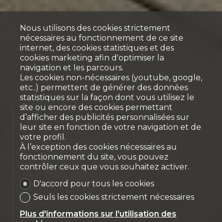
Nous utilisons des cookies strictement
nécessaires au fonctionnement de ce site
internet, des cookies statistiques et des
cookies marketing afin d'optimiser la
navigation et les parcours.
Les cookies non-nécessaires (youtube, google,
etc..) permettent de générer des données
statistiques sur la façon dont vous utilisez le
site ou encore des cookies permettant
Vendu
d’afficher des publicités personnalisées sur
leur site en fonction de votre navigation et de
Villa de 6.5 pièces avec
votre profil.
À l’exception des cookies nécessaires au
vue sur le Moléson et le
fonctionnement du site, vous pouvez
lac de la Gruyère
contrôler ceux que vous souhaitez activer.
Gumefens
D'accord pour tous les cookies
Seuls les cookies strictement nécessaires
Plus d'informations sur l'utilisation des