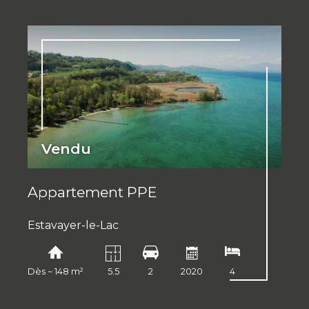
Vendu
Appartement PPE
Estavayer-le-Lac
Dès ~ 148 m²
5.5
2
2020
4