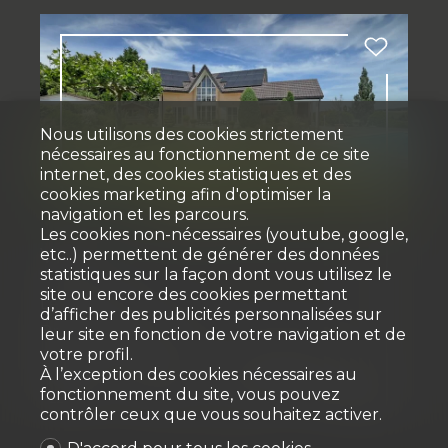
Nous utilisons des cookies strictement
nécessaires au fonctionnement de ce site
internet, des cookies statistiques et des
Vendu
cookies marketing afin d'optimiser la
navigation et les parcours.
Les cookies non-nécessaires (youtube, google,
Villa
etc..) permettent de générer des données
statistiques sur la façon dont vous utilisez le
site ou encore des cookies permettant
Le Mouret
d’afficher des publicités personnalisées sur
Prix sur demande
leur site en fonction de votre navigation et de
votre profil.
À l’exception des cookies nécessaires au
fonctionnement du site, vous pouvez
~ 223 m²
~ 1'153 m²
8.5
8
2021
contrôler ceux que vous souhaitez activer.