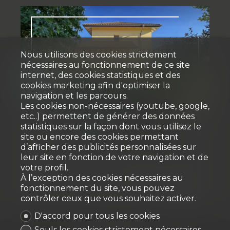
Nous utilisons des cookies strictement
nécessaires au fonctionnement de ce site
internet, des cookies statistiques et des
cookies marketing afin d'optimiser la
navigation et les parcours.
Vendu
Les cookies non-nécessaires (youtube, google,
etc..) permettent de générer des données
statistiques sur la façon dont vous utilisez le
Maison individuelle
site ou encore des cookies permettant
d’afficher des publicités personnalisées sur
Grolley
leur site en fonction de votre navigation et de
votre profil.
À l’exception des cookies nécessaires au
fonctionnement du site, vous pouvez
~ 191.5 m²
~ 916 m²
8.5
7
2009
contrôler ceux que vous souhaitez activer.
D'accord pour tous les cookies
Seuls les cookies strictement nécessaires