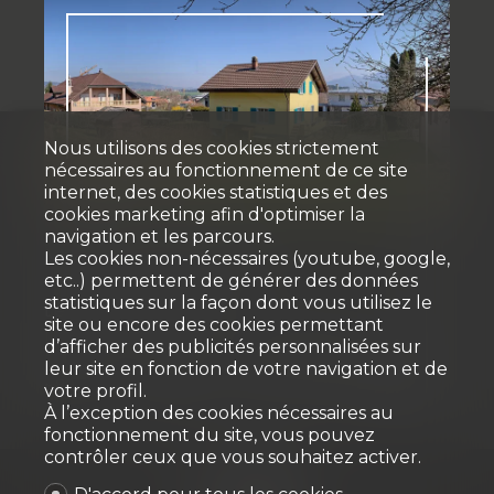
Nous utilisons des cookies strictement
nécessaires au fonctionnement de ce site
Vendu
internet, des cookies statistiques et des
cookies marketing afin d'optimiser la
navigation et les parcours.
Maison individuelle
Les cookies non-nécessaires (youtube, google,
etc..) permettent de générer des données
statistiques sur la façon dont vous utilisez le
Le Pâquier-Montbarry
site ou encore des cookies permettant
d’afficher des publicités personnalisées sur
leur site en fonction de votre navigation et de
~ 80 m²
~ 1'045 m²
4.5
2
2014
votre profil.
À l’exception des cookies nécessaires au
fonctionnement du site, vous pouvez
contrôler ceux que vous souhaitez activer.