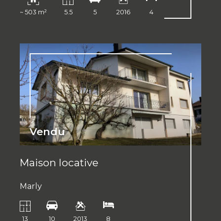
~ 503 m²
5.5
5
2016
4
Vendu
Maison locative
Marly
13
10
2013
8