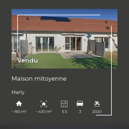
Vendu
Maison mitoyenne
Marly
~ 160 m²
~ 430 m²
5.5
3
2020