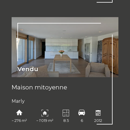
Vendu
Maison mitoyenne
Marly
~ 276 m²
~ 1'019 m²
8.5
6
2012