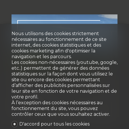
Nous utilisons des cookies strictement
nécessaires au fonctionnement de ce site
internet, des cookies statistiques et des
cookies marketing afin d'optimiser la
navigation et les parcours.
Les cookies non-nécessaires (youtube, google,
Vendu
etc..) permettent de générer des données
statistiques sur la façon dont vous utilisez le
site ou encore des cookies permettant
Attique
d’afficher des publicités personnalisées sur
leur site en fonction de votre navigation et de
votre profil.
Villars-sur-Glâne
À l’exception des cookies nécessaires au
fonctionnement du site, vous pouvez
contrôler ceux que vous souhaitez activer.
5.5
1
4ème étage
2007
4
D'accord pour tous les cookies