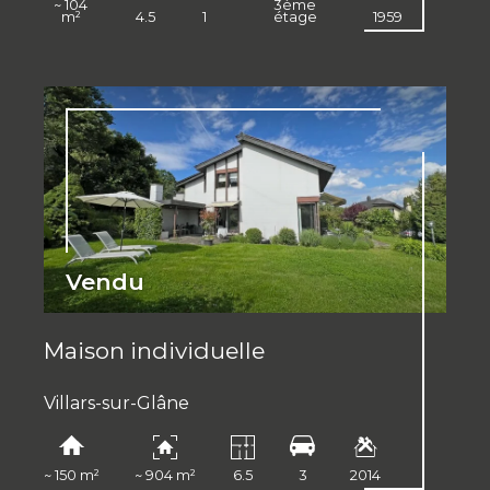
~ 104
3ème
m²
4.5
1
étage
1959
Vendu
Maison individuelle
Villars-sur-Glâne
~ 150 m²
~ 904 m²
6.5
3
2014