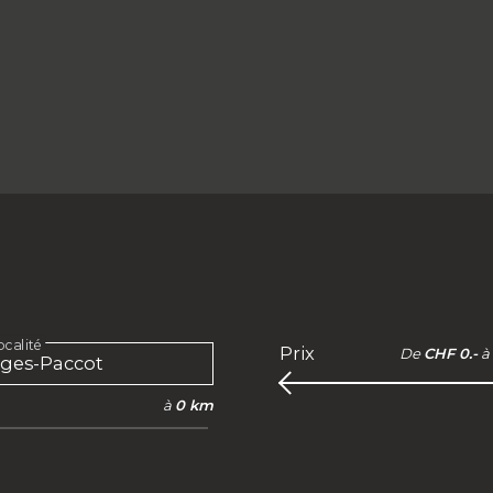
calité
Prix
De
CHF 0.-
à
à
0 km