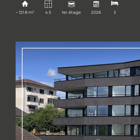
~ 121.8 m²
4.5
1er étage
2026
3