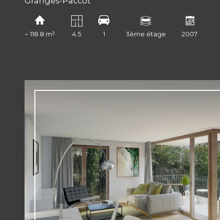
Granges-Paccot
~ 118.8 m²
4.5
1
3ème étage
2007