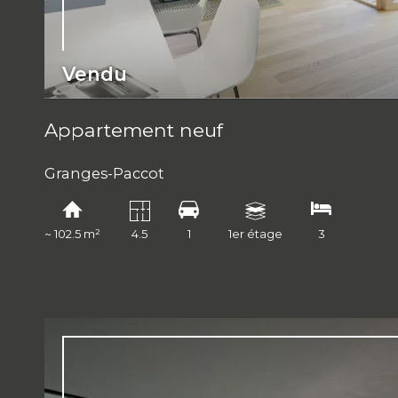
Vendu
Appartement neuf
Granges-Paccot
~ 102.5 m²
4.5
1
1er étage
3