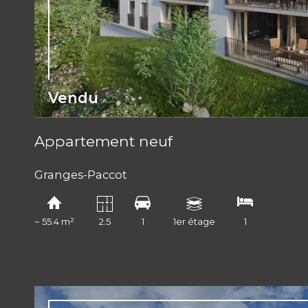
Vendu
Appartement neuf
Granges-Paccot
~ 55.4 m²
2.5
1
1er étage
1