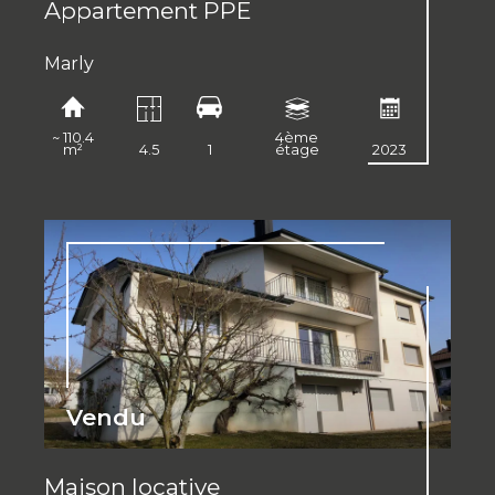
Appartement PPE
Marly
ments
~ 110.4
4ème
m²
4.5
1
étage
2023
Vendu
Maison locative