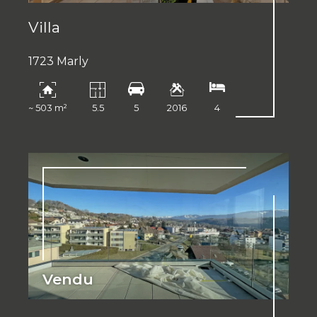
Villa
1723 Marly
~ 503 m²
5.5
5
2016
4
Vendu