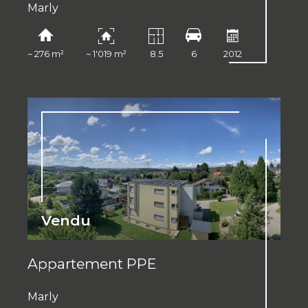
Marly
~ 276 m²
~ 1'019 m²
8.5
6
2012
Vendu
Appartement PPE
Marly