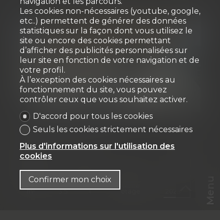
navigation et les parcours.
Les cookies non-nécessaires (youtube, google,
etc..) permettent de générer des données
statistiques sur la façon dont vous utilisez le
site ou encore des cookies permettant
d’afficher des publicités personnalisées sur
leur site en fonction de votre navigation et de
votre profil.
À l’exception des cookies nécessaires au
fonctionnement du site, vous pouvez
Vendu
contrôler ceux que vous souhaitez activer.
D'accord pour tous les cookies
Appartement PPE
Seuls les cookies strictement nécessaires
Plus d'informations sur l'utilisation des
Marly
cookies
Confirmer mon choix
Menu
~ 99
4ème
m²
3.5
1
étage
2023