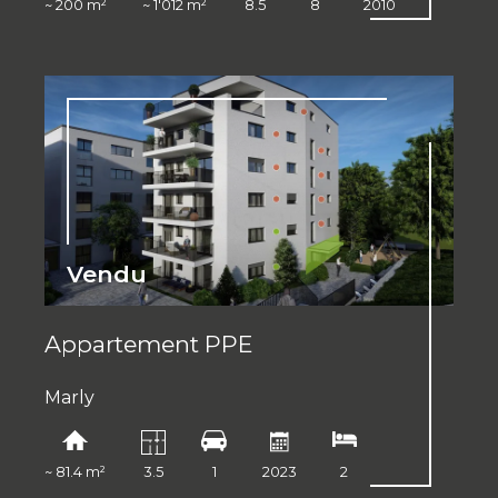
~ 200 m²
~ 1'012 m²
8.5
8
2010
Vendu
Appartement PPE
Marly
~ 81.4 m²
3.5
1
2023
2