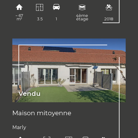
~ 67
4ème
m²
3.5
1
étage
2018
Vendu
Maison mitoyenne
Marly