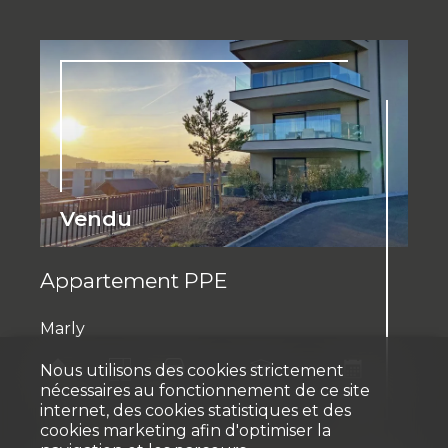
Vendu
Appartement PPE
Marly
Nous utilisons des cookies strictement
nécessaires au fonctionnement de ce site
~ 110
Rez-de-
m²
4.5
1
chaussée
2023
internet, des cookies statistiques et des
cookies marketing afin d'optimiser la